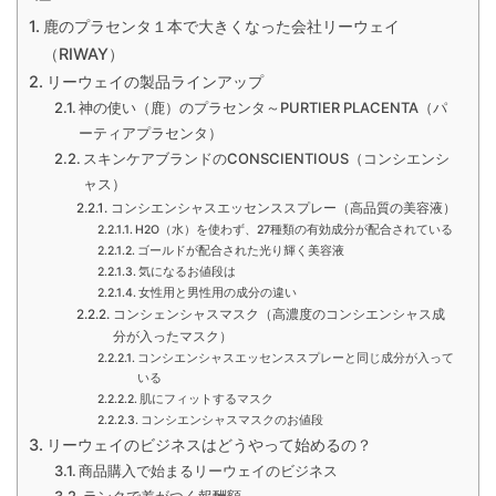
鹿のプラセンタ１本で大きくなった会社リーウェイ
（RIWAY）
リーウェイの製品ラインアップ
神の使い（鹿）のプラセンタ～PURTIER PLACENTA（パ
ーティアプラセンタ）
スキンケアブランドのCONSCIENTIOUS（コンシエンシ
ャス）
コンシエンシャスエッセンススプレー（高品質の美容液）
H2O（水）を使わず、27種類の有効成分が配合されている
ゴールドが配合された光り輝く美容液
気になるお値段は
女性用と男性用の成分の違い
コンシェンシャスマスク（高濃度のコンシエンシャス成
分が入ったマスク）
コンシエンシャスエッセンススプレーと同じ成分が入って
いる
肌にフィットするマスク
コンシエンシャスマスクのお値段
リーウェイのビジネスはどうやって始めるの？
商品購入で始まるリーウェイのビジネス