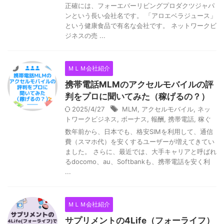
正確には、フォーエバーリビングプロダクツジャパ
ンという長い会社名です。 「アロエベラジュース」
という健康食品で有名な会社です。 ネットワークビ
ジネスの売 ...
ＭＬＭ会社紹介
携帯電話MLMのアクセルモバイルの評
判をプロに聞いてみた（稼げるの？）
2025/4/27
MLM
,
アクセルモバイル
,
ネッ
トワークビジネス
,
ボーナス
,
報酬
,
携帯電話
,
稼ぐ
数年前から、日本でも、格安SIMを利用して、通信
費（スマホ代）を安くするユーザーが増えてきてい
ました。 さらに、最近では、大手キャリアと呼ばれ
るdocomo、au、Softbankも、携帯電話を安く利
...
ＭＬＭ会社紹介
サプリメントの4Life（フォーライフ）