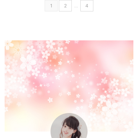
1
2
…
4