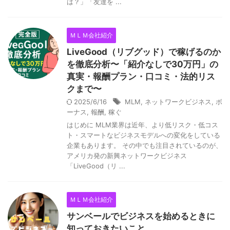
は？」「友達を ...
ＭＬＭ会社紹介
LiveGood（リブグッド）で稼げるのか
を徹底分析〜「紹介なしで30万円」の
真実・報酬プラン・口コミ・法的リス
クまで〜
2025/6/16
MLM
,
ネットワークビジネス
,
ボ
ーナス
,
報酬
,
稼ぐ
はじめに MLM業界は近年、より低リスク・低コス
ト・スマートなビジネスモデルへの変化をしている
企業もあります。 その中でも注目されているのが、
アメリカ発の新興ネットワークビジネス
「LiveGood（リ ...
ＭＬＭ会社紹介
サンベールでビジネスを始めるときに
知っておきたいこと