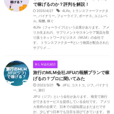
で稼げるのか？評判を解説！
2025/4/27
4Life
,
トランスファーファクタ
ー
,
バイナリー
,
フォーライフ
,
ボーナス
,
ユニレベ
ル
,
報酬
,
稼ぐ
4Life（フォーライフ)という企業があります。 アメ
リカ生まれの、サプリメントやスキンケア製品を取
り扱うネットワークビジネス（MLM）の会社で
す。 トランスファクター®という物質が配合された
サプリメ ...
ＭＬＭ会社紹介
旅行のMLM会社JIFUの報酬プランで稼
げるの？プロに聞いてみた
2022/3/21
JIFU
,
コストコ
,
ジフ
,
バイナリ
ー
,
旅行
JIFU（ジフ）という会社があります。 格安で旅行
ができるサービスを提供している会社です。 アメリ
カ発祥の企業で、日本での認知度はまだまだです
が、少しずつ日本でも注目を浴びてきています。 旅