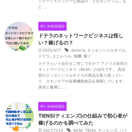
ンテージでメジャーな製品の「プロタンディム」な
ど ...
ＭＬＭ会社紹介
ドテラのネットワークビジネスは怪し
い？稼げるの？
2025/4/17
doterra
,
エッセンシャルオイル
,
ドテラ
,
ユニレベル
,
報酬
,
稼ぐ
ドテラという会社をご存じですか？ アメリカ発祥の
ネットワークビジネス（MLM）の会社です。 高品
質のエッセンシャルオイルの製品を取り扱ってい
て、スキンケアや栄養機能食品を展開しています。
美容と健康に ...
ＭＬＭ会社紹介
TIENS(ティエンズ)の仕組みで初心者が
稼げるのかを調べてみた
2021/11/24
MLM
,
TIENS
,
ティエンズ
,
バイ