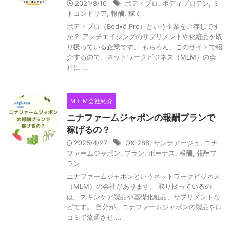
2021/8/10
ボディプロ
,
ボディプロテン
,
ミ
トコンドリア
,
報酬
,
稼ぐ
ボディプロ（Bod•ē Pro）という企業をご存じです
か？ アンチエイジングのサプリメントや化粧品を取
り扱っている企業です。 もちろん、このサイトで紹
介するので、ネットワークビジネス（MLM）の会
社に ...
ＭＬＭ会社紹介
ニナファームジャポンの報酬プランで
稼げるの？
2025/4/27
OX-288
,
サンテアージュ
,
ニナ
ファームジャポン
,
プラン
,
ボーナス
,
報酬
,
報酬プ
ラン
ニナファームジャポンというネットワークビジネス
（MLM）の会社があります。 取り扱っているの
は、スキンケア製品や基礎化粧品、サプリメントな
どです。 自分が、ニナファームジャポンの製品を口
コミで流通させ ...