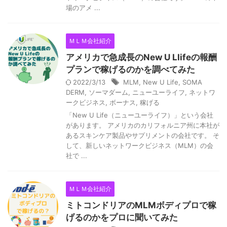
場のアメ ...
ＭＬＭ会社紹介
アメリカで急成長のNew U LIifeの報酬
プランで稼げるのかを調べてみた
2022/3/13
MLM
,
New U Life
,
SOMA
DERM
,
ソーマダーム
,
ニューユーライフ
,
ネットワ
ークビジネス
,
ボーナス
,
稼げる
「New U Life（ニューユーライフ）」という会社
があります。 アメリカのカリフォルニア州に本社が
あるスキンケア製品やサプリメントの会社です。 そ
して、新しいネットワークビジネス（MLM）の会
社で ...
ＭＬＭ会社紹介
ミトコンドリアのMLMボディプロで稼
げるのかをプロに聞いてみた