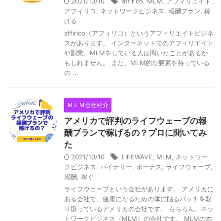
2021/10/10
affirico
,
MLM
,
アフィリエイト
,
アフィリコ
,
ネットワークビジネス
,
報酬プラン
,
稼
げる
affirico（アフィリコ）というアフィリエイトビジネ
スがあります。 インターネットでのアフィリエイト
や副業、MLMをしている人は聞いたことがあるか
もしれません。 また、MLM的な要素を持っている
の ...
ＭＬＭ会社紹介
アメリカで評判のライフウェーブの報
酬プランで稼げるの？プロに聞いてみ
た
2021/10/10
LIFEWAVE
,
MLM
,
ネットワー
クビジネス
,
バイナリー
,
ボーナス
,
ライフウェーブ
,
報酬
,
稼ぐ
ライフウェーブという会社があります。 アメリカに
ある会社で、健康になるための体に貼るパッチを取
り扱っているアメリカの会社です。 もちろん、ネッ
トワークビジネス（MLM）の会社です。 MLMの本