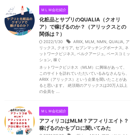
ＭＬＭ会社紹介
化粧品とサプリのQUALIA（クオリ
ア）で稼げるのか？（アリックスとの
関係は？）
2022/1/30
ARIIX
,
MLM
,
NMN
,
QUALIA
,
ア
リックス
,
クオリア
,
セブンマッチングボーナス
,
ネ
ットワークビジネス
,
ベルクアージュ
,
ベースコミッ
ション
,
稼ぐ
ネットワークビジネス（MLM）に興味があって、
このサイトを訪れていただいているみなさんなら、
ARIIX（アリックス）という企業を聞いたことがあ
ると思います。 絶頂期のアリックスは20万人以上
の会員を ...
ＭＬＭ会社紹介
アフィリコはMLM？アフィリエイト？
稼げるのかをプロに聞いてみた