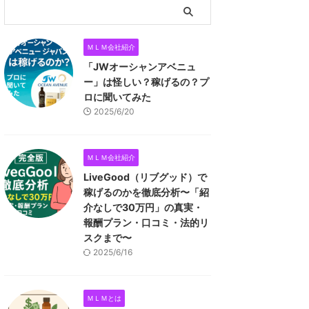
ＭＬＭ会社紹介
「JWオーシャンアベニュ
ー」は怪しい？稼げるの？プ
ロに聞いてみた
2025/6/20
ＭＬＭ会社紹介
LiveGood（リブグッド）で
稼げるのかを徹底分析〜「紹
介なしで30万円」の真実・
報酬プラン・口コミ・法的リ
スクまで〜
2025/6/16
ＭＬＭとは