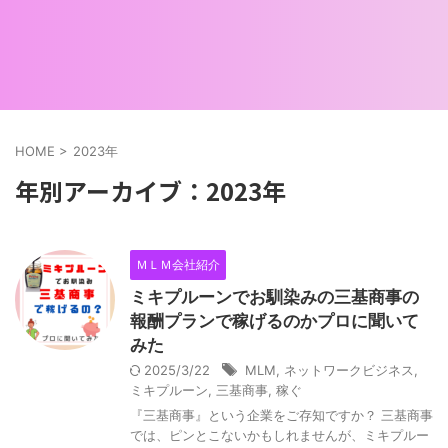
HOME
>
2023年
年別アーカイブ：2023年
ＭＬＭ会社紹介
ミキプルーンでお馴染みの三基商事の
報酬プランで稼げるのかプロに聞いて
みた
2025/3/22
MLM
,
ネットワークビジネス
,
ミキプルーン
,
三基商事
,
稼ぐ
『三基商事』という企業をご存知ですか？ 三基商事
では、ピンとこないかもしれませんが、ミキプルー